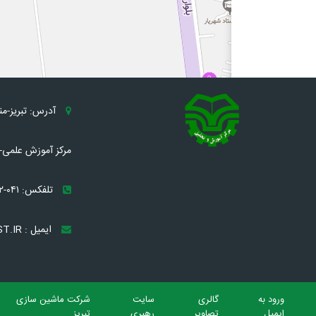
آدرس: تبریز-م
مرکز آموزش علمی- 
تلفکس: ۰۴۱-۳۲۸۹۶۰۸۲
ایمیل : TRC[AT]MST.IR
ورود به
گالری
سایت
شرکت ماشین سازی
ایمیل
تصاویر
رهبری
تبریز