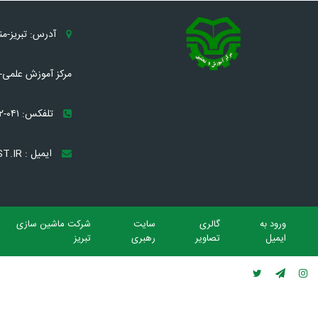
آدرس: تبریز-م
مرکز آموزش علمی- 
تلفکس: ۰۴۱-۳۲۸۹۶۰۸۲
ایمیل : TRC[AT]MST.IR
ورود به
گالری
سایت
شرکت ماشین سازی
ایمیل
تصاویر
رهبری
تبریز