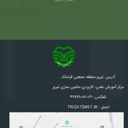
آمــار کــلی
ز-منطقه صنعتی قراملک
- کاربردی ماشین سازی تبریز
۳۲۸۹۶۰۸
T